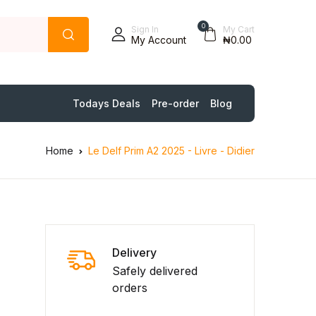
0
Sign In
My Cart
My Account
₦0.00
Todays Deals
Pre-order
Blog
Home
Le Delf Prim A2 2025 - Livre - Didier
Delivery
Safely delivered
orders