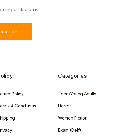
oming collections
bscribe
olicy
Categories
eturn Policy
Teen/Young Adults
erms & Conditions
Horror
hipping
Women Fiction
rivacy
Exam (Delf)