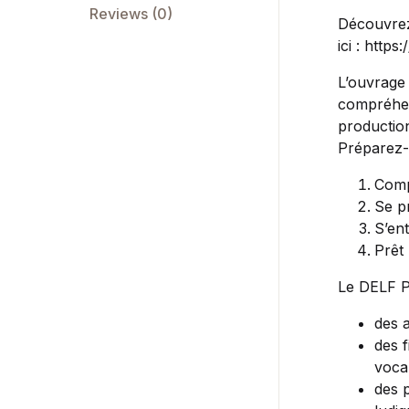
Reviews (0)
Découvrez
ici : https
L’ouvrage
compréhens
production
Préparez-
Comp
Se p
S’en
Prêt
Le DELF P
des a
des 
vocab
des 