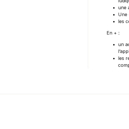
ludiq
une 
Une 
les c
En + :
un a
l’app
les 
com