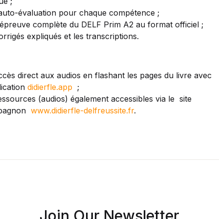
ue ;
auto-évaluation pour chaque compétence ;
épreuve complète du DELF Prim A2 au format officiel ;
orrigés expliqués et les transcriptions.
ccès direct aux audios en flashant les pages du livre avec
lication
didierfle.app
;
ressources (audios) également accessibles via le site
pagnon
www.didierfle-delfreussite.fr
.
Join Our Newsletter